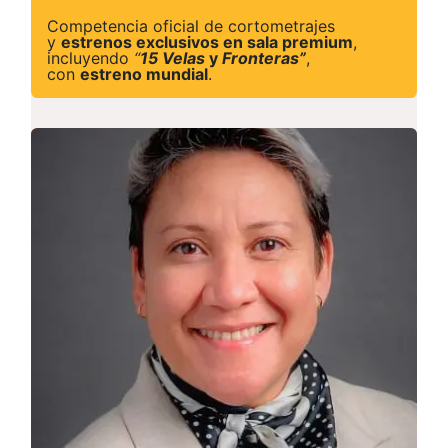
Competencia oficial de cortometrajes
y
estrenos exclusivos en sala premium
,
incluyendo
“
15 Velas
y
Fronteras”
,
con
estreno mundial
.