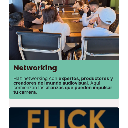
Networking
Haz networking con
expertos, productores y
creadores del mundo audiovisual
. Aquí
comienzan las
alianzas que pueden impulsar
tu carrera
.