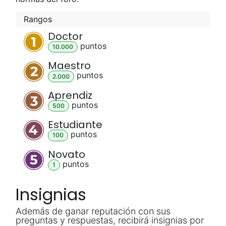
Rangos
Doctor
punto
s
10.000
Maestro
punto
s
2.000
Aprendiz
punto
s
500
Estudiante
punto
s
100
Novato
punto
s
1
Insignias
Además de ganar reputación con sus
preguntas y respuestas, recibirá insignias por